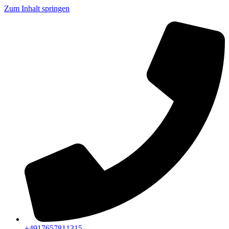
Zum Inhalt springen
+4917657811315