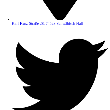
Karl-Kurz-Straße 28, 74523 Schwäbisch Hall