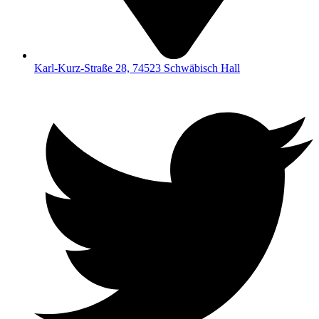
Karl-Kurz-Straße 28, 74523 Schwäbisch Hall