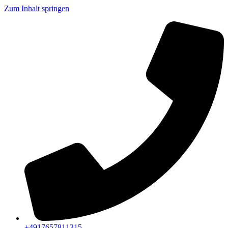
Zum Inhalt springen
+4917657811315