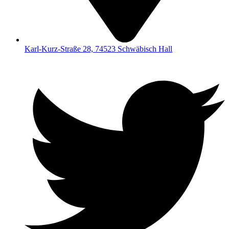
Karl-Kurz-Straße 28, 74523 Schwäbisch Hall