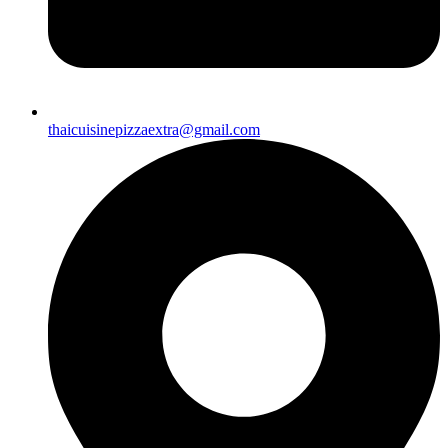
thaicuisinepizzaextra@gmail.com