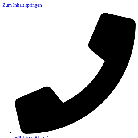
Zum Inhalt springen
+4917657811315