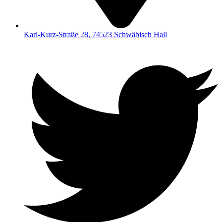
Karl-Kurz-Straße 28, 74523 Schwäbisch Hall