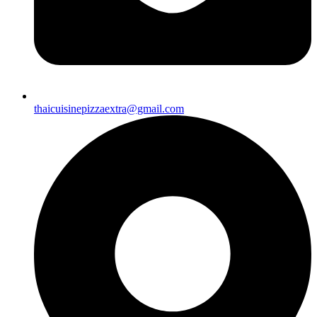
thaicuisinepizzaextra@gmail.com