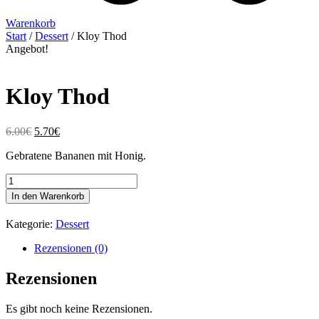
Warenkorb
Start
/
Dessert
/ Kloy Thod
Angebot!
Kloy Thod
Ursprünglicher
Aktueller
6.00
€
5.70
€
Preis
Preis
Gebratene Bananen mit Honig.
war:
ist:
6.00€
5.70€.
Kloy
Thod
In den Warenkorb
Menge
Kategorie:
Dessert
Rezensionen (0)
Rezensionen
Es gibt noch keine Rezensionen.