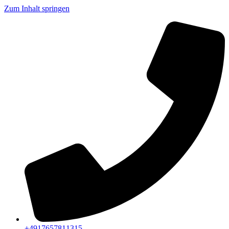
Zum Inhalt springen
+4917657811315