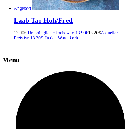
Angebot!
Laab Tao Hoh/Fred
13.90
€
Ursprünglicher Preis war: 13.90€
13.20
€
Aktueller
Preis ist: 13.20€.
In den Warenkorb
Menu