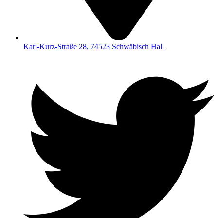
Karl-Kurz-Straße 28, 74523 Schwäbisch Hall