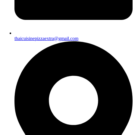
thaicuisinepizzaextra@gmail.com