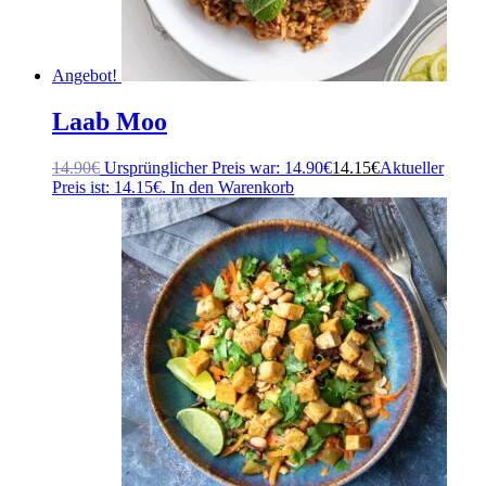
Angebot!
Laab Moo
14.90
€
Ursprünglicher Preis war: 14.90€
14.15
€
Aktueller
Preis ist: 14.15€.
In den Warenkorb