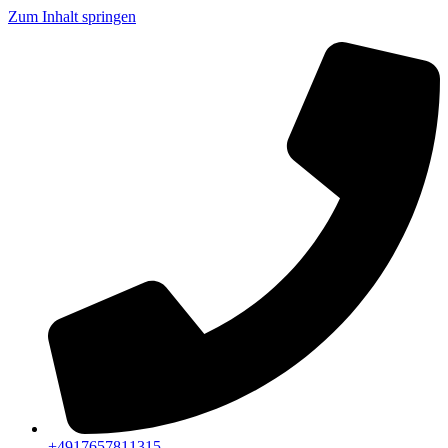
Zum Inhalt springen
+4917657811315