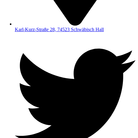
Karl-Kurz-Straße 28, 74523 Schwäbisch Hall