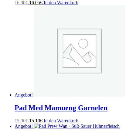
Ursprünglicher
Aktueller
16.90
€
16.05
€
In den Warenkorb
Preis
Preis
war:
ist:
16.90€
16.05€.
Angebot!
Pad Med Mamueng Garnelen
Ursprünglicher
Aktueller
15.90
€
15.10
€
In den Warenkorb
Preis
Preis
Angebot!
war:
ist: