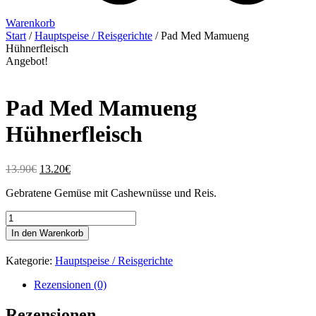
Warenkorb
Start
/
Hauptspeise / Reisgerichte
/ Pad Med Mamueng
Hühnerfleisch
Angebot!
Pad Med Mamueng
Hühnerfleisch
Ursprünglicher
Aktueller
13.90
€
13.20
€
Preis
Preis
Gebratene Gemüse mit Cashewnüsse und Reis.
war:
ist:
13.90€
13.20€.
Pad
Med
In den Warenkorb
Mamueng
Hühnerfleisch
Kategorie:
Hauptspeise / Reisgerichte
Menge
Rezensionen (0)
Rezensionen