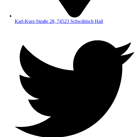
Karl-Kurz-Straße 28, 74523 Schwäbisch Hall