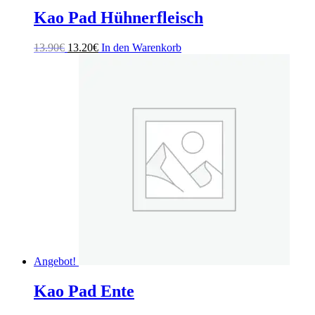
Kao Pad Hühnerfleisch
Ursprünglicher
Aktueller
13.90
€
13.20
€
In den Warenkorb
Preis
Preis
war:
ist:
13.90€
13.20€.
Angebot!
Kao Pad Ente