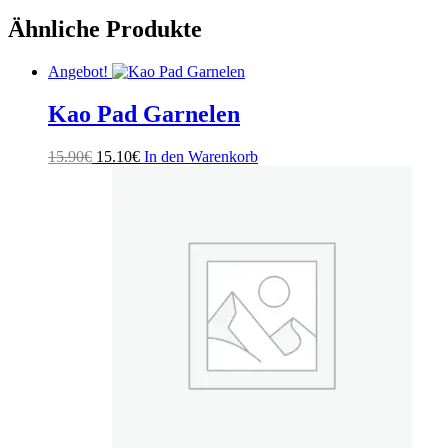
Ähnliche Produkte
Angebot!
Kao Pad Garnelen
Ursprünglicher
Aktueller
15.90
€
15.10
€
In den Warenkorb
Preis
Preis
war:
ist:
15.90€
15.10€.