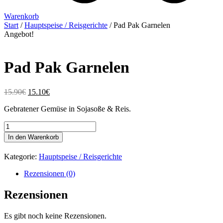
Warenkorb
Start
/
Hauptspeise / Reisgerichte
/ Pad Pak Garnelen
Angebot!
Pad Pak Garnelen
Ursprünglicher
Aktueller
15.90
€
15.10
€
Preis
Preis
Gebratener Gemüse in Sojasoße & Reis.
war:
ist:
15.90€
15.10€.
Pad
Pak
In den Warenkorb
Garnelen
Menge
Kategorie:
Hauptspeise / Reisgerichte
Rezensionen (0)
Rezensionen
Es gibt noch keine Rezensionen.