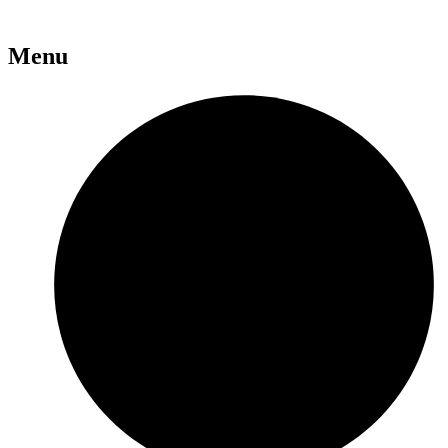
war:
ist:
12.90€
12.25€.
Menu