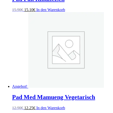
Ursprünglicher
Aktueller
15.90
€
15.10
€
In den Warenkorb
Preis
Preis
war:
ist:
15.90€
15.10€.
Angebot!
Pad Med Mamueng Vegetarisch
Ursprünglicher
Aktueller
12.90
€
12.25
€
In den Warenkorb
Preis
Preis