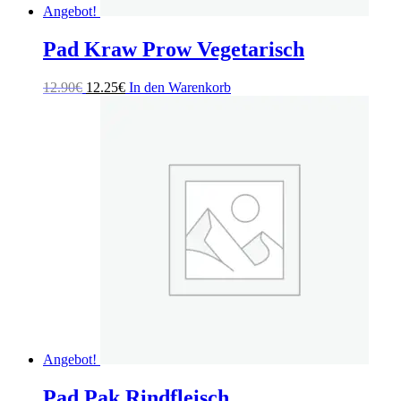
Angebot!
Pad Kraw Prow Vegetarisch
Ursprünglicher
Aktueller
12.90
€
12.25
€
In den Warenkorb
Preis
Preis
war:
ist:
12.90€
12.25€.
Angebot!
Pad Pak Rindfleisch