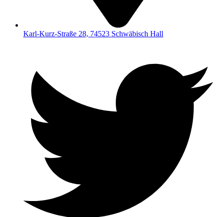
Karl-Kurz-Straße 28, 74523 Schwäbisch Hall