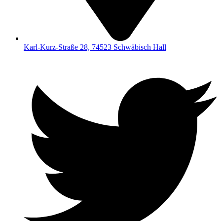
Karl-Kurz-Straße 28, 74523 Schwäbisch Hall