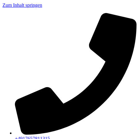
Zum Inhalt springen
+4917657811315