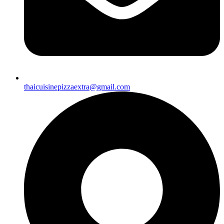
thaicuisinepizzaextra@gmail.com