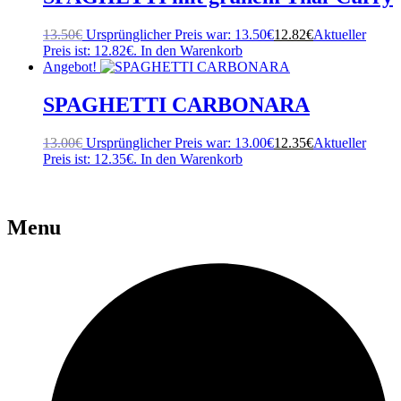
13.50
€
Ursprünglicher Preis war: 13.50€
12.82
€
Aktueller
Preis ist: 12.82€.
In den Warenkorb
Angebot!
SPAGHETTI CARBONARA
13.00
€
Ursprünglicher Preis war: 13.00€
12.35
€
Aktueller
Preis ist: 12.35€.
In den Warenkorb
Menu