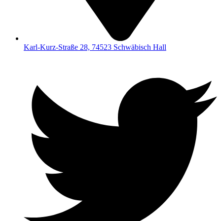
Karl-Kurz-Straße 28, 74523 Schwäbisch Hall