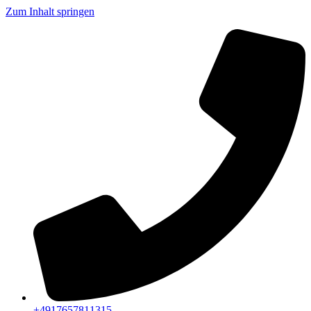
Zum Inhalt springen
+4917657811315