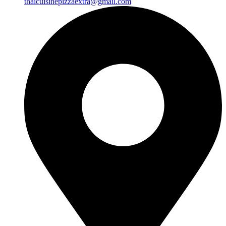
thaicuisinepizzaextra@gmail.com