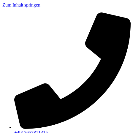
Zum Inhalt springen
+4917657811315