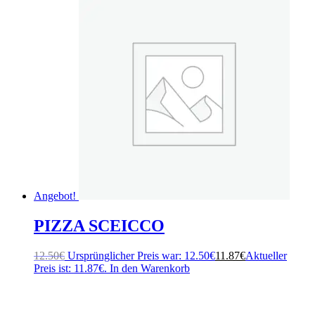
Angebot!
PIZZA SCEICCO
12.50
€
Ursprünglicher Preis war: 12.50€
11.87
€
Aktueller
Preis ist: 11.87€.
In den Warenkorb