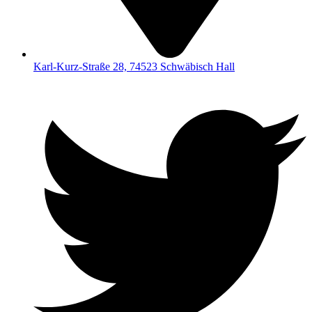
Karl-Kurz-Straße 28, 74523 Schwäbisch Hall