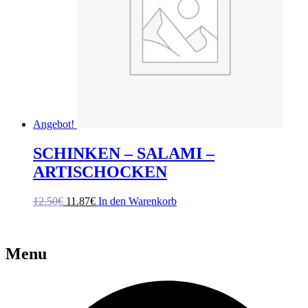
Angebot!
SCHINKEN – SALAMI –
ARTISCHOCKEN
Ursprünglicher
Aktueller
12.50
€
11.87
€
In den Warenkorb
Preis
Preis
war:
ist:
12.50€
11.87€.
Menu