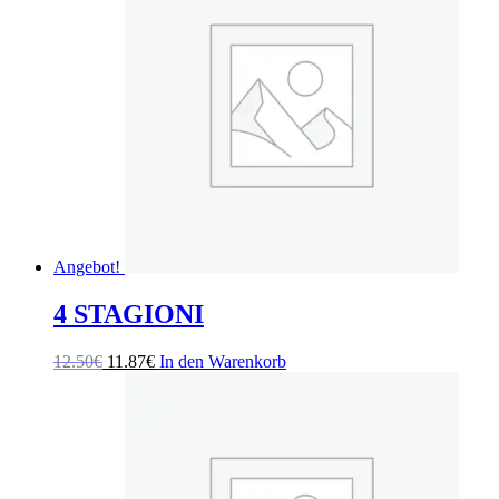
Angebot!
4 STAGIONI
Ursprünglicher
Aktueller
12.50
€
11.87
€
In den Warenkorb
Preis
Preis
war:
ist:
12.50€
11.87€.