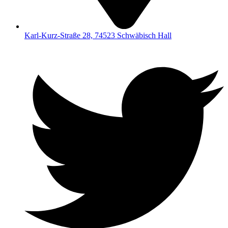
Karl-Kurz-Straße 28, 74523 Schwäbisch Hall