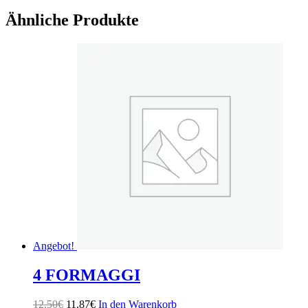
Ähnliche Produkte
Angebot!
4 FORMAGGI
Ursprünglicher
Aktueller
12.50
€
11.87
€
In den Warenkorb