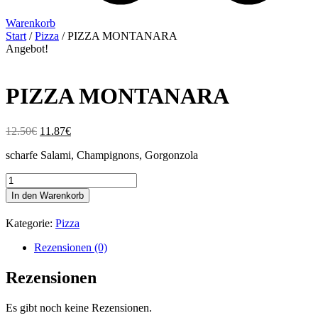
Warenkorb
Start
/
Pizza
/ PIZZA MONTANARA
Angebot!
PIZZA MONTANARA
Ursprünglicher
Aktueller
12.50
€
11.87
€
Preis
Preis
scharfe Salami, Champignons, Gorgonzola
war:
ist:
12.50€
11.87€.
PIZZA
MONTANARA
In den Warenkorb
Menge
Kategorie:
Pizza
Rezensionen (0)
Rezensionen
Es gibt noch keine Rezensionen.