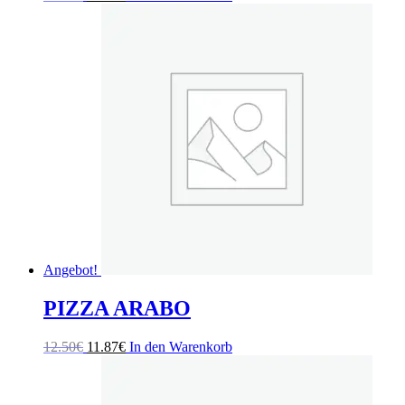
Preis
Preis
war:
ist:
12.50€
11.87€.
Angebot!
PIZZA ARABO
Ursprünglicher
Aktueller
12.50
€
11.87
€
In den Warenkorb
Preis
Preis
war:
ist:
12.50€
11.87€.